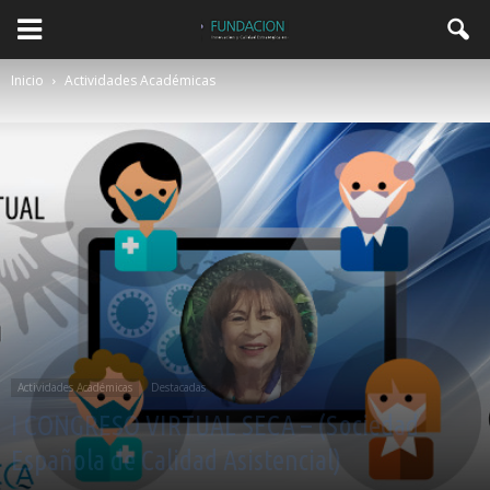
Inicio
Actividades Académicas
Actividades Académicas
Destacadas
I CONGRESO VIRTUAL SECA – (Sociedad
Española de Calidad Asistencial)