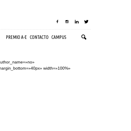
PREMIO A-E
CONTACTO
CAMPUS
y_author_name=»no»
» margin_bottom=»40px» width=»100%»