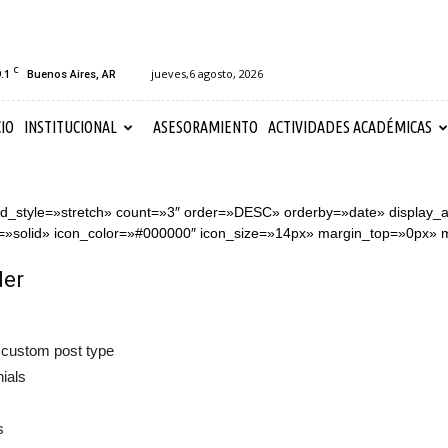
C
.1
jueves,6 agosto, 2026
Buenos Aires, AR
CIO
INSTITUCIONAL
ASESORAMIENTO
ACTIVIDADES ACADÉMICAS
ound_style=»stretch» count=»3″ order=»DESC» orderby=»date» displa
yle=»solid» icon_color=»#000000″ icon_size=»14px» margin_top=»0px
der
e custom post type
ials
s