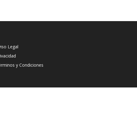
iso Legal
ivacidad
érminos y Condiciones