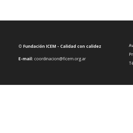
Av
© Fundación ICEM - Calidad con calidez
Pr
E-mail:
coordinacion@ficem.org.ar
T