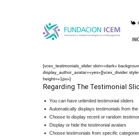
FICEM
9
INI
[vcex_testimonials_slider skin=»dark» backgr
display_author_avatar=»yes»][vcex_divider st
height=»1px»]
Regarding The Testimonial Sli
You can have unlimited testimonial sliders
Automatically displays testimonials from th
Choose to display recent or random testimon
Display or hide the testimonial avatars
Choose testimonials from specific categorie