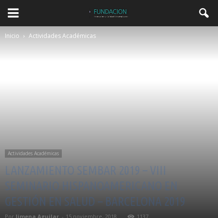
Inicio
Actividades Académicas
Actividades Académicas
LANZAMIENTO SEMBAR 2019 – VIII
SEMINARIO HISPANOAMERICANO EN
GESTIÓN EN SALUD – BARCELONA 2019
Por
Jimena Aguilar
-
15 noviembre, 2018
1137