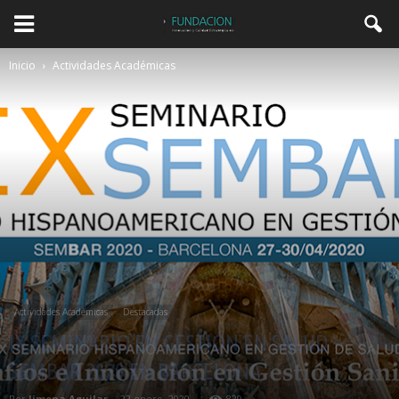
Inicio
Actividades Académicas
Actividades Académicas
Destacadas
IX SEMINARIO EN GESTIÓN EN SALUD –
SEMBAR 2020 EN BARCELONA
Por
Jimena Aguilar
-
22 enero, 2020
829