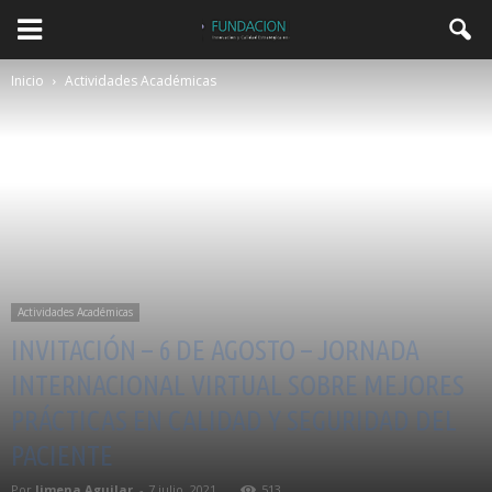
Inicio
Actividades Académicas
Actividades Académicas
INVITACIÓN – 6 DE AGOSTO – JORNADA
INTERNACIONAL VIRTUAL SOBRE MEJORES
PRÁCTICAS EN CALIDAD Y SEGURIDAD DEL
PACIENTE
Por
Jimena Aguilar
-
7 julio, 2021
513