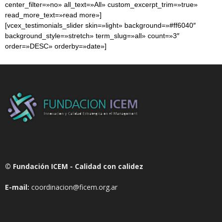
center_filter=»no» all_text=»All» custom_excerpt_trim=»true»
read_more_text=»read more»]
[vcex_testimonials_slider skin=»light» background=»#ff6040″
background_style=»stretch» term_slug=»all» count=»3″
order=»DESC» orderby=»date»]
© Fundación ICEM - Calidad con calidez
E-mail:
coordinacion@ficem.org.ar