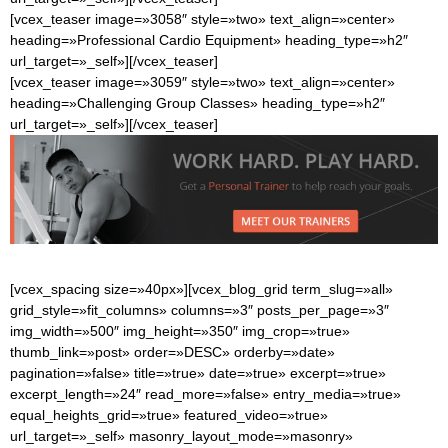
[vcex_teaser image=»3058″ style=»two» text_align=»center»
heading=»Professional Cardio Equipment» heading_type=»h2″
url_target=»_self»][/vcex_teaser]
[vcex_teaser image=»3059″ style=»two» text_align=»center»
heading=»Challenging Group Classes» heading_type=»h2″
url_target=»_self»][/vcex_teaser]
[vcex_spacing size=»40px»][vcex_blog_grid term_slug=»all»
grid_style=»fit_columns» columns=»3″ posts_per_page=»3″
img_width=»500″ img_height=»350″ img_crop=»true»
thumb_link=»post» order=»DESC» orderby=»date»
pagination=»false» title=»true» date=»true» excerpt=»true»
excerpt_length=»24″ read_more=»false» entry_media=»true»
equal_heights_grid=»true» featured_video=»true»
url_target=»_self» masonry_layout_mode=»masonry»