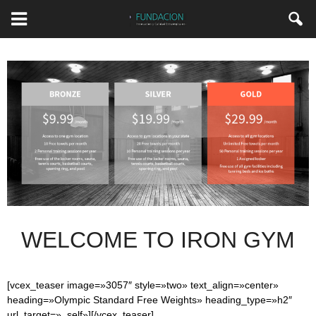
WELCOME TO IRON GYM
[vcex_teaser image=»3057″ style=»two» text_align=»center»
heading=»Olympic Standard Free Weights» heading_type=»h2″
url_target=»_self»][/vcex_teaser]