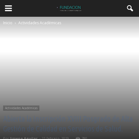
Inicio
Actividades Académicas
Actividades Académicas
Abierta la Inscripción XVIII Posgrado de Alta
Gestión de Calidad en Servicios de Salud.
Por
Jimena Aguilar
-
21 febrero, 2019
780