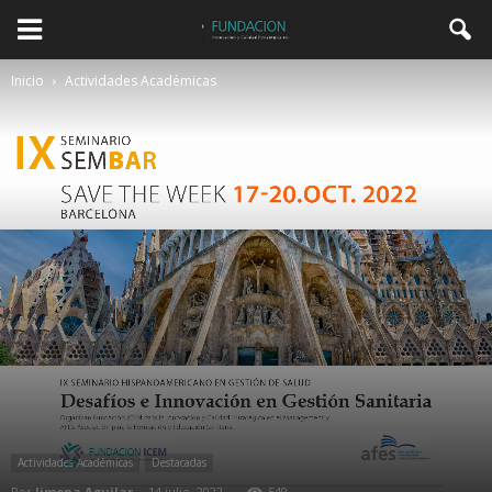
Inicio
Actividades Académicas
Actividades Académicas
Destacadas
Por
Jimena Aguilar
-
14 julio, 2022
549