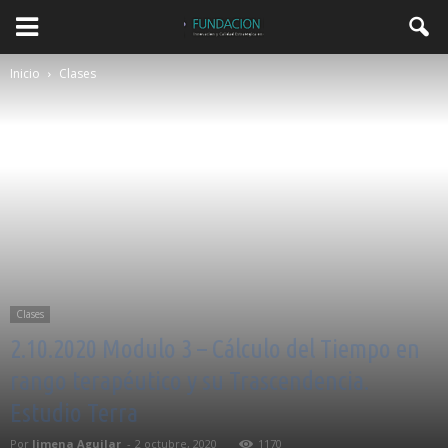
Inicio
Clases
Clases
2.10.2020 Modulo 3 – Cálculo del Tiempo en
rango terapéutico y su Trascendencia.
Estudio Terra
Por
Jimena Aguilar
-
2 octubre, 2020
1170