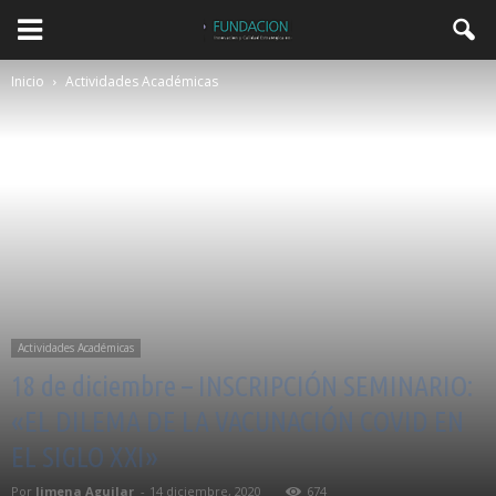
Inicio
Actividades Académicas
Actividades Académicas
18 de diciembre – INSCRIPCIÓN SEMINARIO:
«EL DILEMA DE LA VACUNACIÓN COVID EN
EL SIGLO XXI»
Por
Jimena Aguilar
-
14 diciembre, 2020
674