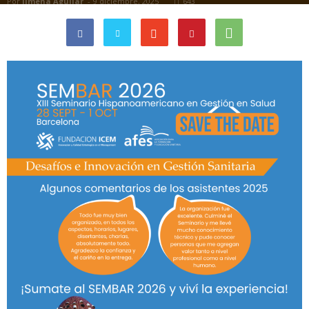
Por
Jimena Aguilar
-
9 diciembre, 2025
643