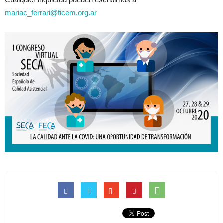
mariac_ferrari@ficem.org.ar