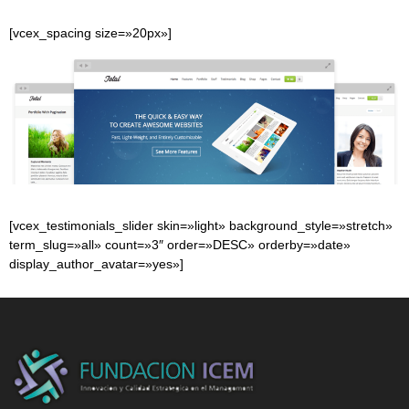
[vcex_spacing size=»20px»]
[vcex_testimonials_slider skin=»light» background_style=»stretch»
term_slug=»all» count=»3″ order=»DESC» orderby=»date»
display_author_avatar=»yes»]