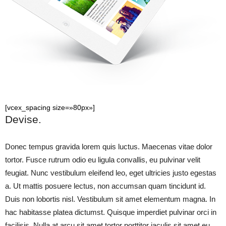
[vcex_spacing size=»80px»]
Devise.
Donec tempus gravida lorem quis luctus. Maecenas vitae dolor
tortor. Fusce rutrum odio eu ligula convallis, eu pulvinar velit
feugiat. Nunc vestibulum eleifend leo, eget ultricies justo egestas
a. Ut mattis posuere lectus, non accumsan quam tincidunt id.
Duis non lobortis nisl. Vestibulum sit amet elementum magna. In
hac habitasse platea dictumst. Quisque imperdiet pulvinar orci in
facilisis. Nulla at arcu sit amet tortor porttitor iaculis sit amet eu