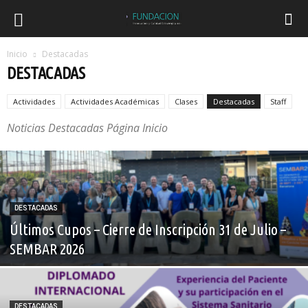
Inicio
Destacadas
DESTACADAS
Actividades
Actividades Académicas
Clases
Destacadas
Staff
Noticias Destacadas Página Inicio
DESTACADAS
Últimos Cupos – Cierre de Inscripción 31 de Julio –
SEMBAR 2026
DESTACADAS