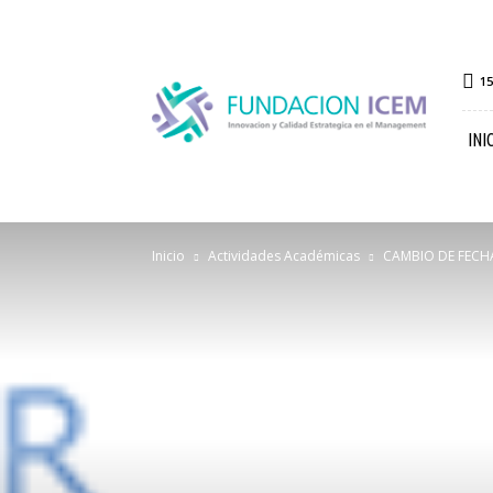
FICEM
15
INI
Inicio
Actividades Académicas
CAMBIO DE FECHA: