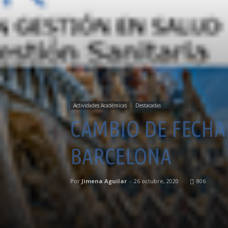
Actividades Académicas
Destacadas
CAMBIO DE FECHA:
BARCELONA
Por
Jimena Aguilar
-
26 octubre, 2020
806